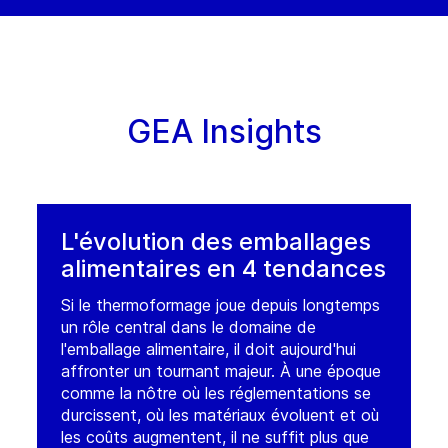
ERVICE AND PRODUCTION
)
rge Stephenson 2752/93,
rtuguitas (1667)
667AKD
Buenos Aires
gentina
GEA Insights
. :
+54 3327 449970
ntact
L'évolution des emballages
alimentaires en 4 tendances
Si le thermoformage joue depuis longtemps
un rôle central dans le domaine de
l'emballage alimentaire, il doit aujourd'hui
affronter un tournant majeur. À une époque
comme la nôtre où les réglementations se
durcissent, où les matériaux évoluent et où
les coûts augmentent, il ne suffit plus que