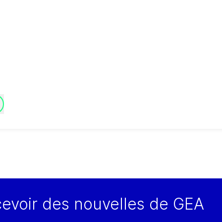
EA Argentina Buenos
ires, Jorge
cevoir des nouvelles de GEA
tephenson