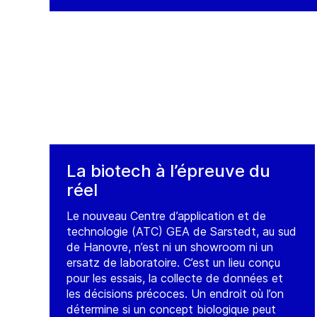
(
Service
)
(
S
Capitan Giachino 2550, Tortuguitas
Jo
B1667AKD
Buenos Aires
To
Argentina
B1
Ar
Tél. :
Tél
Contact
Co
La biotech à l’épreuve du
réel
Le nouveau Centre d’application et de
technologie (ATC) GEA de Sarstedt, au sud
de Hanovre, n’est ni un showroom ni un
ersatz de laboratoire. C’est un lieu conçu
pour les essais, la collecte de données et
les décisions précoces. Un endroit où l’on
détermine si un concept biologique peut