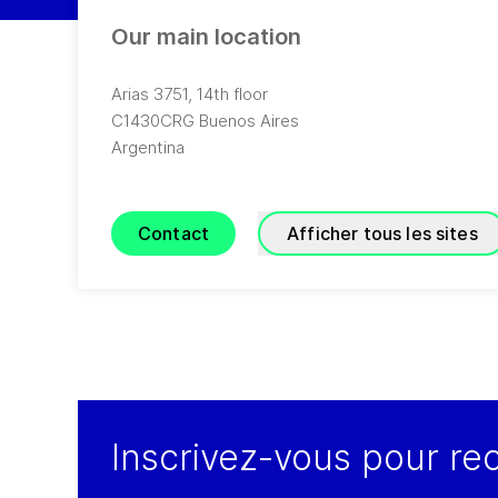
Our main location
Arias 3751, 14th floor
C1430CRG
Buenos Aires
Argentina
Contact
Afficher tous les sites
GEA Argentina Buenos
G
Aires, Capitan Giachino
A
Inscrivez-vous pour re
S