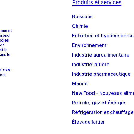
Produits et services
Boissons
Chimie
sons et
Entretien et hygiène perso
prend
ogies
Environnement
ces
nt la
Industrie agroalimentaire
ans le
Industrie laitière
STOXX®
Industrie pharmaceutique
bal
Marine
New Food - Nouveaux alim
Pétrole, gaz et énergie
Réfrigération et chauffage
Élevage laitier