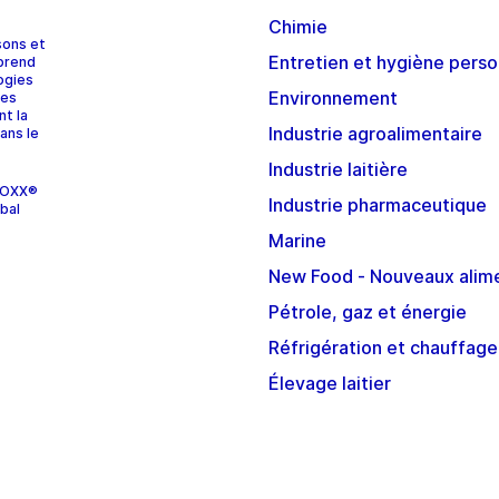
Chimie
sons et
Entretien et hygiène perso
prend
ogies
Environnement
ces
nt la
Industrie agroalimentaire
ans le
Industrie laitière
STOXX®
Industrie pharmaceutique
bal
Marine
New Food - Nouveaux alim
Pétrole, gaz et énergie
Réfrigération et chauffage
Élevage laitier