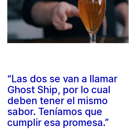
“Las dos se van a llamar
Ghost Ship, por lo cual
deben tener el mismo
sabor. Teníamos que
cumplir esa promesa.”