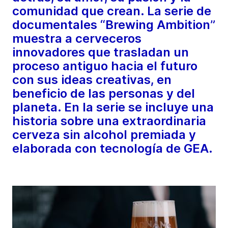
comunidad que crean. La serie de
documentales “Brewing Ambition”
muestra a cerveceros
innovadores que trasladan un
proceso antiguo hacia el futuro
con sus ideas creativas, en
beneficio de las personas y del
planeta. En la serie se incluye una
historia sobre una extraordinaria
cerveza sin alcohol premiada y
elaborada con tecnología de GEA.