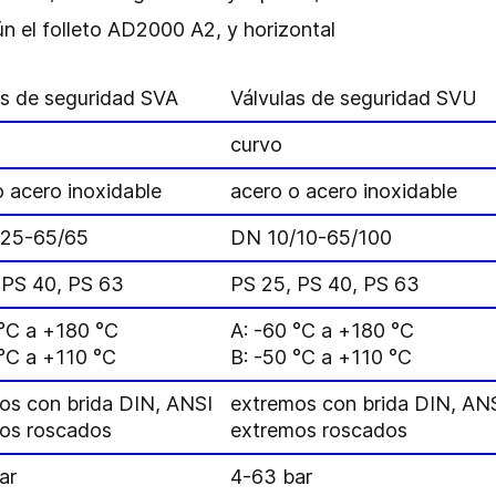
ún el folleto AD2000 A2, y horizontal
as de seguridad SVA
Válvulas de seguridad SVU
curvo
o acero inoxidable
acero o acero inoxidable
/25-65/65
DN 10/10-65/100
 PS 40, PS 63
PS 25, PS 40, PS 63
 °C a +180 °C
A: -60 °C a +180 °C
 °C a +110 °C
B: -50 °C a +110 °C
os con brida DIN, ANSI
extremos con brida DIN, AN
os roscados
extremos roscados
ar
4-63 bar