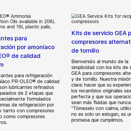
Kits de servicio GEA 
antes para
compresores alternat
eración por amoníaco
de tornillo
O® de calidad
Bienvenido al mundo de la
um
simplicidad con los kits de 
GEA para compresores alte
cantes para refrigeración
y de tornillo. Nuestra misió
níaco PR-OLEO® de calidad
clara: hacer que su experie
son lubricantes refinados
los recambios originales se
queados de 2 etapas que
perfecta y que sus operaci
pecialmente formulados
sean más fluidas que nunca
emas de refrigeración por
“Tómeselo con calma, utilice
o tanto con compresores
no es solo un eslogan, es u
llo como compresores
promesa que cumplimos.
vos.