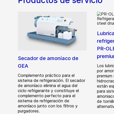
Productos de servicio
Lubric
refrig
PR-OLE
premi
Secador de amoníaco de
GEA
Los lubri
por amo
Complemento práctico para el
premium 
sistema de refrigeración. El secador
hidrocra
de amoníaco elimina el agua del
están es
ciclo refrigerante y constituye el
para sist
complemento perfecto para el
amoniac
sistema de refrigeración de
de torni
amoníaco junto con los filtros y
alternati
purgadores.