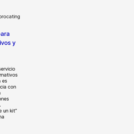
para
ivos y
servicio
rnativos
n es
ncia con
a
ones
.
 un kit”
na