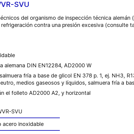
 WVR-SVU
écnicos del organismo de inspección técnica alemán (
efrigeración contra una presión excesiva (consulte t
idable
orma alemana DIN EN12284, AD2000 W
 salmuera fría a base de glicol EN 378 p. 1, ej. NH3, 
eutro, medios gaseosos y líquidos, salmuera fría a bas
ún el folleto AD2000 A2, y horizontal
 WVR-SVU
o acero inoxidable