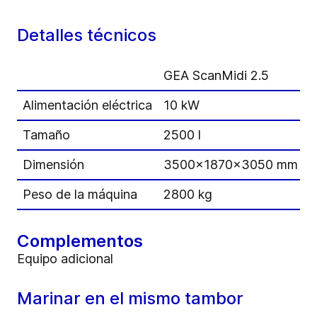
Detalles técnicos
GEA ScanMidi 2.5
G
Alimentación eléctrica
10 kW
1
Tamaño
2500 l
4
Dimensión
3500x1870x3050 mm
Peso de la máquina
2800 kg
3
Complementos
Equipo adicional
Marinar en el mismo tambor