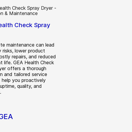
alth Check Spray
te maintenance can lead
 risks, lower product
costly repairs, and reduced
t life. GEA Health Check
yer offers a thorough
n and tailored service
 help you proactively
uptime, quality, and
.
 GEA