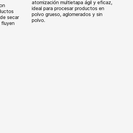
atomización multietapa ágil y eficaz,
on
ideal para procesar productos en
oductos
polvo grueso, aglomerados y sin
s de secar
polvo.
 fluyen