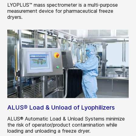
LYOPLUS™ mass spectrometer is a multi-purpose
measurement device for pharmaceutical freeze
dryers.
ALUS® Load & Unload of Lyophilizers
ALUS® Automatic Load & Unload Systems minimize
the risk of operator/product contamination while
loading and unloading a freeze dryer.