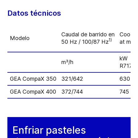
Datos técnicos
Caudal de barrido en
Coolin
Modelo
1)
50 Hz / 100/87 Hz
at max
kW
m³/h
R717, 
GEA CompaX 350
321/642
630
GEA CompaX 400
372/744
745
Enfriar pasteles