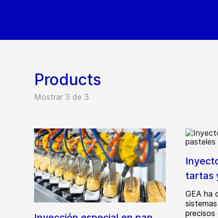
Products
Mostrar 3 de 3
Inyecto
tartas 
GEA ha d
sistemas
precisos
Inyección especial en pan