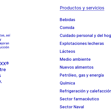
Productos y servicios
Bebidas
Comida
Cuidado personal y del ho
as, así
y
Explotaciones lecheras
mejoran
ducción
Lácteos
Medio ambiente
TOXX®
Nuevos alimentos
tre
Petróleo, gas y energía
s
y.
Química
Refrigeración y calefacció
Sector farmacéutico
Sector Naval