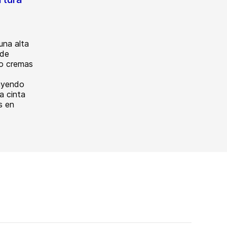
una alta
 de
o cremas
luyendo
a cinta
s en