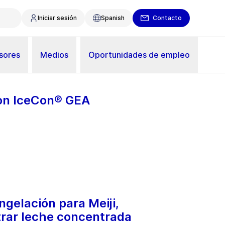
Iniciar sesión
Spanish
Contacto
sores
Medios
Oportunidades de empleo
con IceCon® GEA
gelación para Meiji,
strar leche concentrada