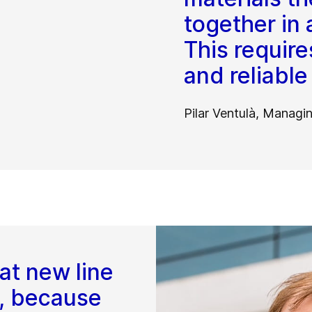
together in 
This require
and reliable
Pilar Ventulà, Managi
hat new line
A, because