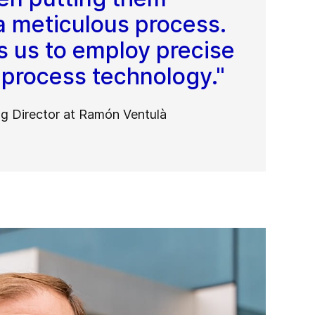
a meticulous process.
s us to employ precise
 process technology."
ng Director at Ramón Ventulà