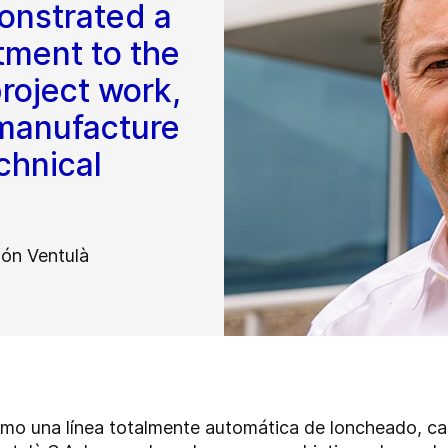
onstrated a
tment to the
project work,
 manufacture
chnical
món Ventulà
ómo una línea totalmente automática de loncheado, c