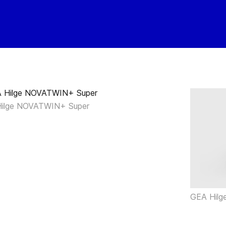
ilge NOVATWIN+ Super
GEA Hilg