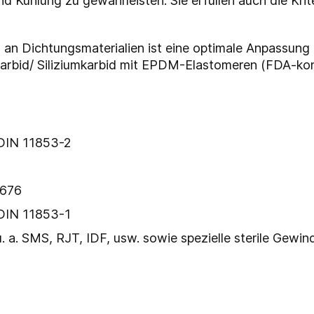
 Kühlung zu gewährleisten. Sie erfüllen auch die Krit
an Dichtungsmaterialien ist eine optimale Anpassung 
mkarbid/ Siliziumkarbid mit EPDM-Elastomeren (FDA-ko
/DIN 11853-2
2676
/DIN 11853-1
. a. SMS, RJT, IDF, usw. sowie spezielle sterile Gewi