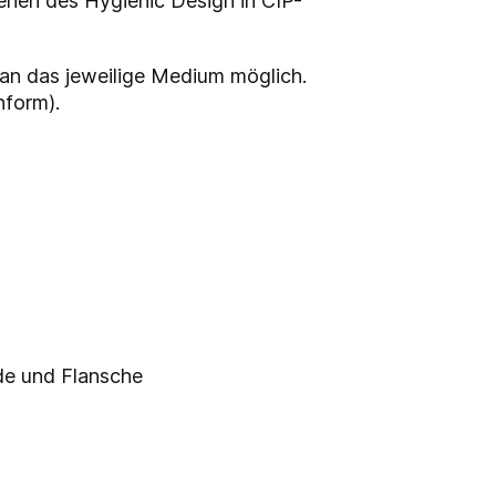
erien des Hygienic Design in CIP-
an das jeweilige Medium möglich.
nform).
nde und Flansche