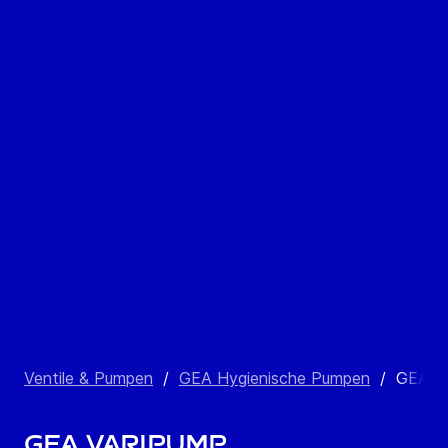
Ventile & Pumpen
/
GEA Hygienische Pumpen
/
GEA Va
GEA Varipump