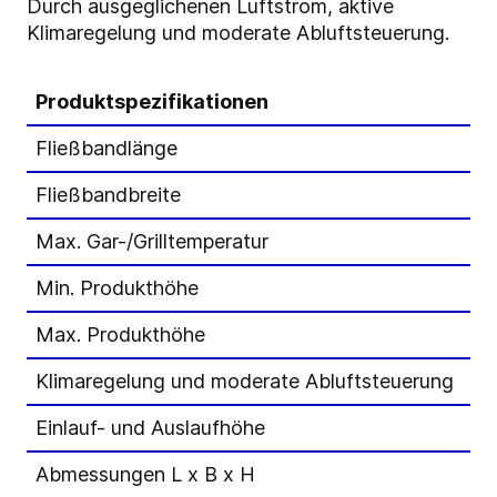
Durch ausgeglichenen Luftstrom, aktive
Klimaregelung und moderate Abluftsteuerung.
Produktspezifikationen
GE
Fließbandlänge
60
Fließbandbreite
6
Max. Gar-/Grilltemperatur
25
Min. Produkthöhe
15
Max. Produkthöhe
75
Klimaregelung und moderate Abluftsteuerung
St
Einlauf- und Auslaufhöhe
10
Abmessungen L x B x H
92