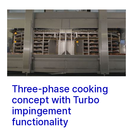
Three-phase cooking
concept with Turbo
impingement
functionality