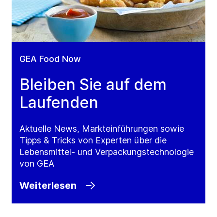
GEA Food Now
Bleiben Sie auf dem
Laufenden
Aktuelle News, Markteinführungen sowie
Tipps & Tricks von Experten über die
Lebensmittel- und Verpackungstechnologie
von GEA
Weiterlesen