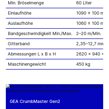
Min. Bröselmenge
60 Liter
Einlaufhöhe
1090 ± 100 mm
Auslaufhöhe
1060 ± 100 mm
Bandgeschwindigkeit Min./Max.
2–20 m/Min.
Gitterband
2,35–12,7 mm
Abmessungen L x B x H
2620 x 940 x 
Maschinengewicht
450 kg
GEA CrumbMaster Gen2