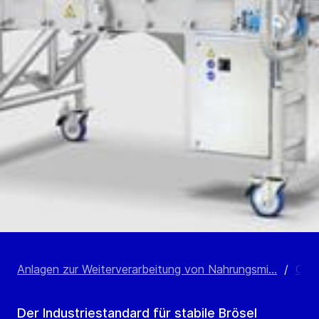
Anlagen zur Weiterverarbeitung von Nahrungsmi...
/
Coa
Der Industriestandard für stabile Brösel