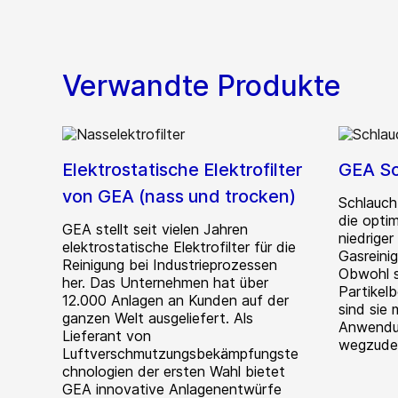
Verwandte Produkte
Elektrostatische Elektrofilter
GEA Sc
von GEA (nass und trocken)
Schlauchf
die opti
GEA stellt seit vielen Jahren
niedriger
elektrostatische Elektrofilter für die
Gasreinig
Reinigung bei Industrieprozessen
Obwohl s
her. Das Unternehmen hat über
Partikel
12.000 Anlagen an Kunden auf der
sind sie 
ganzen Welt ausgeliefert. Als
Anwendu
Lieferant von
wegzude
Luftverschmutzungsbekämpfungste
chnologien der ersten Wahl bietet
GEA innovative Anlagenentwürfe