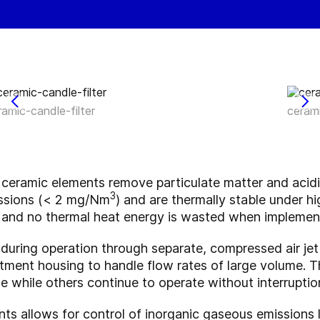
ramic-candle-filter
cerami
 ceramic elements remove particulate matter and acidi
3
ssions (< 2 mg/Nm
) and are thermally stable under h
ed and no thermal heat energy is wasted when impleme
 during operation through separate, compressed air jet 
rtment housing to handle flow rates of large volume. T
e while others continue to operate without interruptio
nts allows for control of inorganic gaseous emissions 