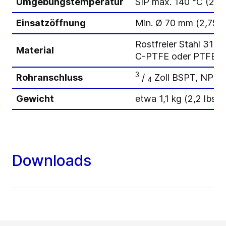
Umgebungstemperatur
SIP max. 140 °C (284
Einsatzöffnung
Min. Ø 70 mm (2,75 Zo
Rostfreier Stahl 316L
Material
C-PTFE oder PTFE
3
Rohranschluss
/
Zoll BSPT, NPT 
4
Gewicht
etwa 1,1 kg (2,2 lbs)
Downloads