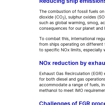
Reducing ship emissions
The combustion of fossil fuels on
dioxide (CO
), sulphur oxides (S
2
such as global warming, smog, aci
consequences for our planet and 
To combat this, international regu
from ships operating on different
to specific NOx limits, especially
NOx reduction by exhaus
Exhaust Gas Recirculation (EGR) 
for both diesel and gas operatio
accommodate a range of fuels, inc
methanol to meet IMO requiremen
Challenges of EGR proc