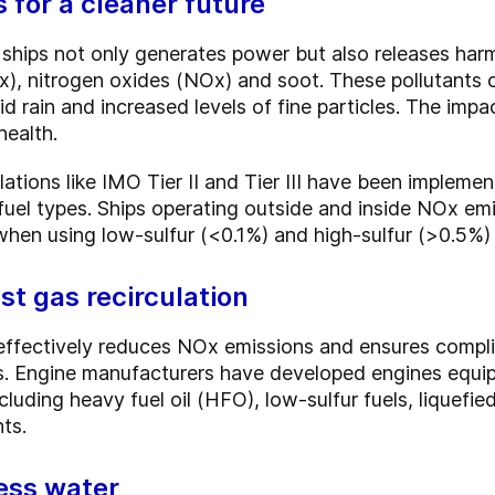
 for a cleaner future
 ships not only generates power but also releases harm
Ox), nitrogen oxides (NOx) and soot. These pollutants 
d rain and increased levels of fine particles. The impa
health.
lations like IMO Tier II and Tier III have been implem
 fuel types. Ships operating outside and inside NOx em
 when using low-sulfur (<0.1%) and high-sulfur (>0.5%) 
t gas recirculation
effectively reduces NOx emissions and ensures complia
ns. Engine manufacturers have developed engines equ
luding heavy fuel oil (HFO), low-sulfur fuels, liquefie
ts.
ess water