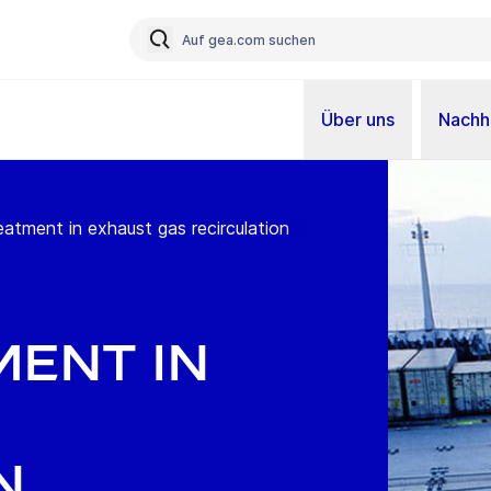
Über uns
Nachha
eatment in exhaust gas recirculation
ment in
n