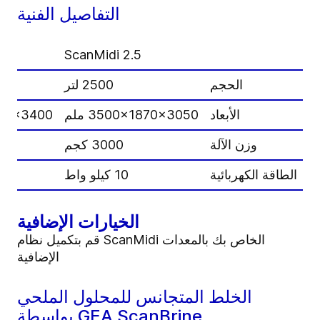
التفاصيل الفنية
ScanMidi 2.5
الحجم
2500 لتر
الأبعاد
3500x1870x3050 ملم
2030x3400
وزن الآلة
3000 كجم
الطاقة الكهربائية
10 كيلو واط
الخيارات الإضافية
قم بتكميل نظام ScanMidi الخاص بك بالمعدات
الإضافية
الخلط المتجانس للمحلول الملحي
بواسطة GEA ScanBrine