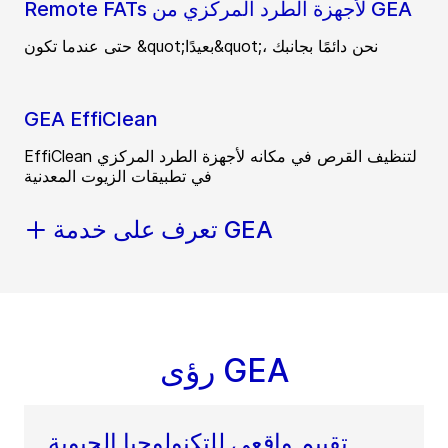
Remote FATs لأجهزة الطرد المركزي من GEA
حتى عندما تكون &quot;بعيدًا&quot;، نحن دائمًا بجانبك
GEA EffiClean
EffiClean لتنظيف القرص في مكانه لأجهزة الطرد المركزي
في تطبيقات الزيوت المعدنية
تعرف على خدمة GEA
رؤى GEA
تقييم واقعي للتكنولوجيا الحيوية