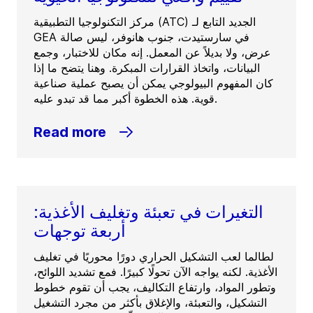
مركز التكنولوجيا التطبيقية (ATC) الجديد التابع لـ
GEA في سارستيدت، جنوب هانوفر، ليس صالة
عرض، ولا بديلاً عن المعمل. إنه مكان للاختبار، وجمع
البيانات، واتخاذ القرارات المبكرة. وهنا يتضح ما إذا
كان المفهوم البيولوجي يمكن أن يصبح عملية صناعية
قوية. هذه الخطوة أكبر مما قد تبدو عليه.
Read more
التغيرات في تعبئة وتغليف الأغذية:
أربعة توجهات
لطالما لعب التشكيل الحراري دورًا محوريًا في تغليف
الأغذية. لكنه يواجه الآن تحولًا كبيرًا. فمع تشديد اللوائح،
وتطور المواد، وارتفاع التكاليف، يجب أن تقوم خطوط
التشكيل، والتعبئة، والإغلاق بأكثر من مجرد التشغيل