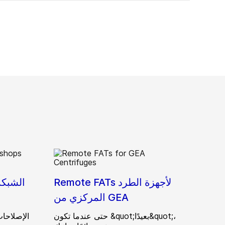
Remote FATs لأجهزة الطرد
الشبكة
المركزي من GEA
حتى عندما تكون &quot;بعيدًا&quot;،
الإصلاحا