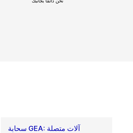
نحن دائمًا بجانبك
سحابة GEA: آلات متصلة