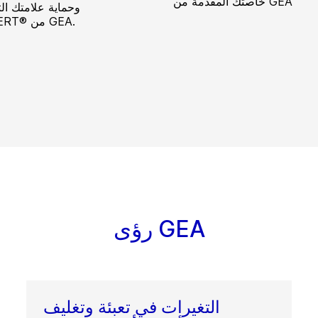
خاصتك المقدمة من GEA
وحماية علامتك الت
SAFEXPERT® من GEA.
رؤى GEA
التغيرات في تعبئة وتغليف