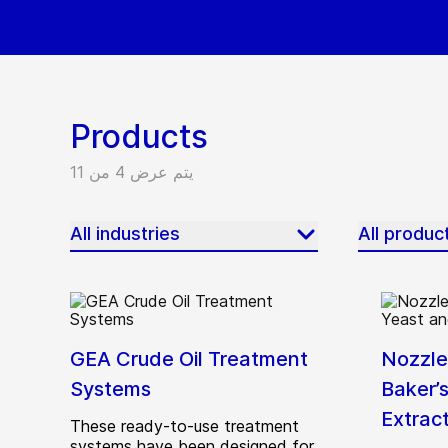
Products
يتم عرض 4 من 11
All industries
All produc
GEA Crude Oil Treatment
Nozzle
Systems
Baker’
Extrac
These ready-to-use treatment
systems have been designed for