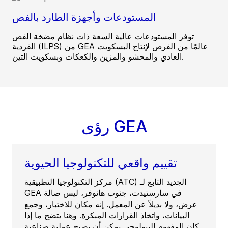
المستودعات وأجهزة الطارد بالفص
توفر المستودعات عالية السعة ذات نظام مضخة الفص
الفردية (ILPS) من GEA عالمًا من الفرص لإنتاج البسكويت
العادي والمحشو والمزين والكعكات وبسكويت التين.
رؤى GEA
تقييم واقعي للتكنولوجيا الحيوية
مركز التكنولوجيا التطبيقية (ATC) الجديد التابع لـ
GEA في سارستيدت، جنوب هانوفر، ليس صالة
عرض، ولا بديلاً عن المعمل. إنه مكان للاختبار، وجمع
البيانات، واتخاذ القرارات المبكرة. وهنا يتضح ما إذا
كان المفهوم البيولوجي يمكن أن يصبح عملية صناعية