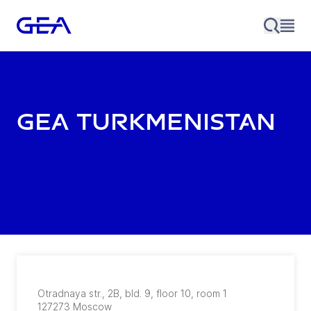
GEA Turkmenistan
Otradnaya str., 2B, bld. 9, floor 10, room 1
127273
Moscow