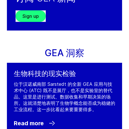
Cairo
Egypt
Sign up
电话：
+202 4 4893565
传真：
+202 4 4893566
Service: +971 504635548
(weekends/outside working hours)
GEA 洞察
Visit GRADE website
生物科技的现实检验
位于汉诺威南部 Sarstedt 的全新 GEA 应用与技
术中心 (ATC) 既不是展厅，也不是实验室的替代
品。这里是进行测试、数据收集和早期决策的场
所。这就清楚地表明了生物学概念能否成为稳健的
工业流程。这一步比看起来要重要得多。
Read more