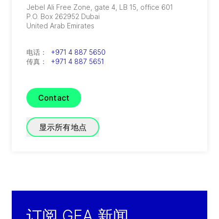
Jebel Ali Free Zone, gate 4, LB 15, office 601
P.O. Box 262952
Dubai
United Arab Emirates
电话：
+971 4 887 5650
传真：
+971 4 887 5651
Contact
显示所有地点
GRADE Refrigeration
(
A joint venture of GEA and TIG
)
P.O. Box 3007 - Block 20014 First Industrial
订阅 GEA 新闻
Zone, El Obour City