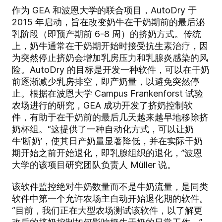
作为 GEA 和波恩大学的联合项目，AutoDry 于
2015 年启动，旨在改变奶牛在干奶期前的最后泌
乳阶段（即预产期前 6-8 周）的挤奶方式。传统
上，奶牛通常在干奶期开始时接受抗生素治疗，因
为突然停止挤奶会增加乳房压力和乳腺炎感染的风
险。AutoDry 的目标是开发一种软​​件，可以在干奶
前逐渐减少乳房排空，即产奶量，以避免突然停
止。根据在波恩大学 Campus Frankenforst 试验
农场进行的研究，GEA 成功开发了挤奶控制软
件，有助于在干奶前的最后几天越来越早地移除挤
奶杯组。“这提供了一种自动化方式，可以让奶
牛‘断奶’，使其日产奶量显著降低，并在实际干奶
期开始之前开始退化，即乳腺组织的退化，”波恩
大学的该项目研究团队负责人 Müller 说。
该软件监控绝对牛奶数量而不是牛奶流量，是同类
软件中第一个允许农场主自动开始退化期的软件。
“目前，我们正在大型农场测试该软件，以了解更