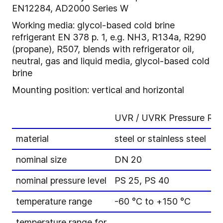
EN12284, AD2000 Series W
Working media: glycol-based cold brine
refrigerant EN 378 p. 1, e.g. NH3, R134a, R290
(propane), R507, blends with refrigerator oil,
neutral, gas and liquid media, glycol-based cold
brine
Mounting position: vertical and horizontal
UVR / UVRK Pressure Regu
material
steel or stainless steel
nominal size
DN 20
nominal pressure level
PS 25, PS 40
temperature range
-60 °C to +150 °C
temperature range for