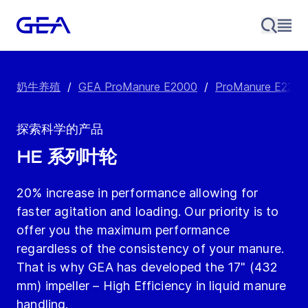
奶牛养殖
/
GEA ProManure E2000
/
ProManure E230
探索科学的产品
HE 系列叶轮
20% increase in performance allowing for
faster agitation and loading. Our priority is to
offer you the maximum performance
regardless of the consistency of your manure.
That is why GEA has developed the 17" (432
mm) impeller – High Efficiency in liquid manure
handling.