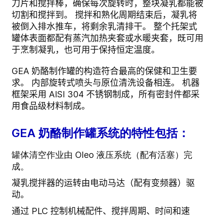
刀片和搅拌棒，确保每次旋转时，整块凝乳都能被
切割和搅拌到。 搅拌和熟化周期结束后，凝乳将
被倒入排水推车，将剩余乳清排干。 整个托架式
罐体表面都配有蒸汽加热夹套或水暖夹套，既可用
于烹制凝乳，也可用于保持恒定温度。
GEA 奶酪制作罐的构造符合最高的保健和卫生要
求。 内部旋转式喷头与原位清洗设备相连。 机器
框架采用 AISI 304 不锈钢制成，所有密封件都采
用食品级材料制成。
GEA 奶酪制作罐系统的特性包括：
罐体清空作业由 Oleo 液压系统（配有活塞）完
成。
凝乳搅拌器的运转由电动马达（配有变频器）驱
动。
通过 PLC 控制机械配件、搅拌周期、时间和速