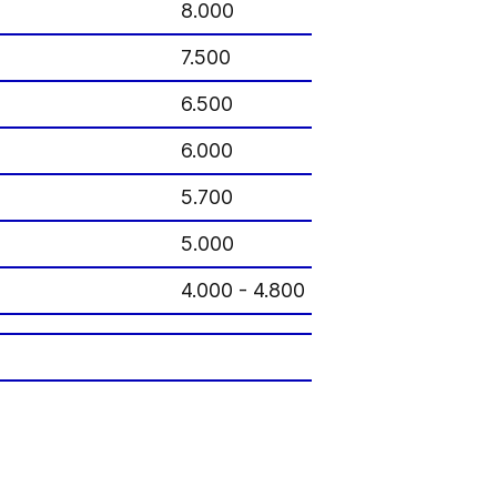
8.000
10
7.500
10
6.500
10
6.000
10
5.700
10
5.000
10
4.000 - 4.800
9.