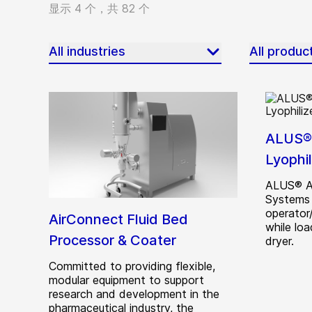
显示 4 个，共 82 个
All industries
All produc
ALUS® 
Lyophil
ALUS® A
Systems 
operator
AirConnect Fluid Bed
while lo
Processor & Coater
dryer.
Committed to providing flexible,
modular equipment to support
research and development in the
pharmaceutical industry, the