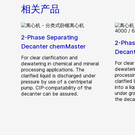
相关产品
2-Phase Separating
2-Phas
Decanter chemMaster
Decant
For clear clarification and
For clear
dewatering in chemical and mineral
dewateri
processing applications. The
processi
clarified liquid is discharged under
clarified
pressure by use of a centripetal
into a li
pump. CIP-compatability of the
under gr
decanter can be assured.
the deca