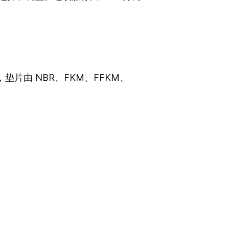
片由 NBR、FKM、FFKM、
。