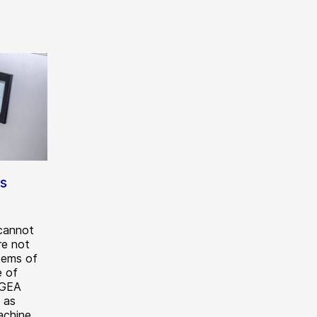
s
 cannot
re not
tems of
e of
 GEA
 as
achine