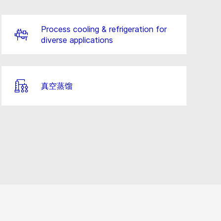
Process cooling & refrigeration for
diverse applications
真空蒸馏