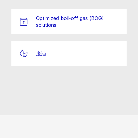
Optimized boil-off gas (BOG)
solutions
废油