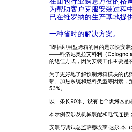
在面包行业瞬息万变的格
为帮助客户克服安装过程中的
已在维罗纳的生产基地提
一种省时的解决方案。
“即插即用型烤箱的目的是加快安
——科洛尼奥拉艾科利（Colognola
的绝佳方式，因为安装工作主要是
为了更好地了解预制烤箱模块的优势
带、加热系统和燃料类型等因素，预
56%。
以一条长90米、设有七个烘烤区的
本示例仅涉及机械装配和电气连接
安装与调试总监萨穆埃莱·达尔·本（S