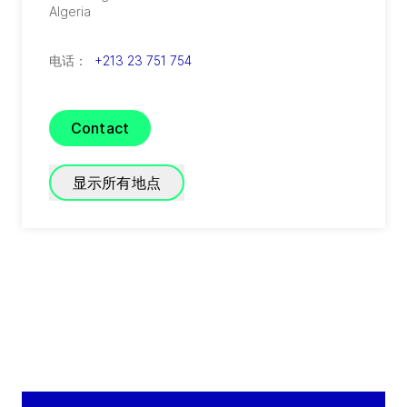
Algeria
电话：
+213 23 751 754
Contact
显示所有地点
GRADE Refrigeration
(
A joint venture of GEA and TIG
)
Green Works, Immeuble C, Bureau C42 - 6e
étage
Bouskoura (Casablanca)
Morocco