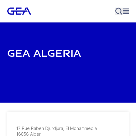
GEA Algeria
17 Rue Rabeh Djurdjura
,
El Mohammedia
16058
Alger