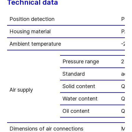
Technical data
Position detection
Path
Housing material
PA1
Ambient temperature
-20 
Pressure range
2 to
Standard
acc.
Solid content
Qual
Air supply
Water content
Qual
Oil content
Qual
Dimensions of air connections
Met