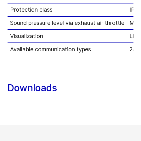
Protection class
IP6
Sound pressure level via exhaust air throttle
Max
Visualization
LED 
Available communication types
24 
Downloads