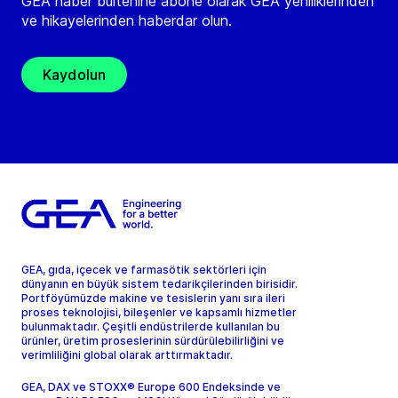
GEA haber bültenine abone olarak GEA yeniliklerinden
ve hikayelerinden haberdar olun.
Kaydolun
GEA, gıda, içecek ve farmasötik sektörleri için
dünyanın en büyük sistem tedarikçilerinden birisidir.
Portföyümüzde makine ve tesislerin yanı sıra ileri
proses teknolojisi, bileşenler ve kapsamlı hizmetler
bulunmaktadır. Çeşitli endüstrilerde kullanılan bu
ürünler, üretim proseslerinin sürdürülebilirliğini ve
verimliliğini global olarak arttırmaktadır.
GEA, DAX ve STOXX® Europe 600 Endeksinde ve