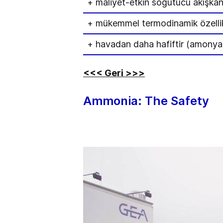
+ maliyet-etkin soğutucu akışka
+ mükemmel termodinamik özellikle
+ havadan daha hafiftir (amonyak 
<<< Geri >>>
Ammonia: The Safety