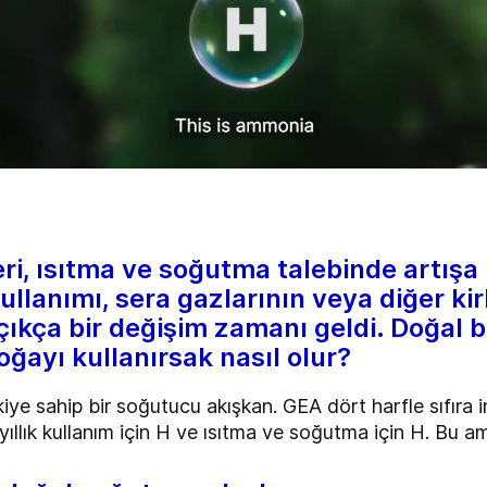
ileri, ısıtma ve soğutma talebinde artış
llanımı, sera gazlarının veya diğer kir
çıkça bir değişim zamanı geldi. Doğal 
ğayı kullanırsak nasıl olur?
etkiye sahip bir soğutucu akışkan. GEA dört harfle sıfıra
i yıllık kullanım için H ve ısıtma ve soğutma için H. Bu 