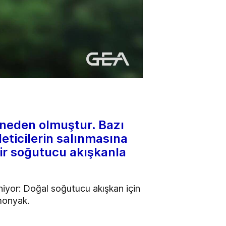
a neden olmuştur. Bazı
leticilerin salınmasına
bir soğutucu akışkanla
 iniyor: Doğal soğutucu akışkan için
amonyak.