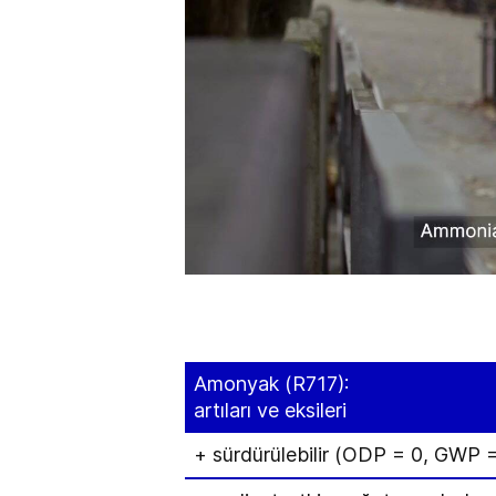
Amonyak (R717):
artıları ve eksileri
+ sürdürülebilir (ODP = 0, GWP =