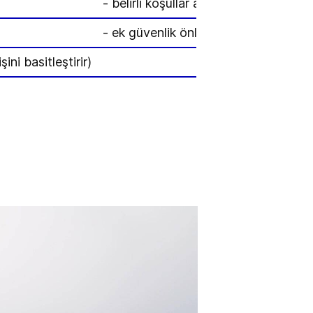
- belirli koşullar altında yanıcıdır
- ek güvenlik önlemleri gerektirir: gaz
ni basitleştirir)