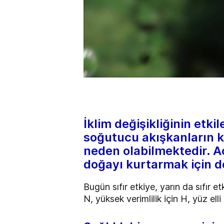
İklim değişikliğinin etk
soğutucu akışkanların ku
neden olabilmektedir. A
doğayı kurtarmak için do
Bugün sıfır etkiye, yarın da sıfır 
N, yüksek verimlilik için H, yüz ell