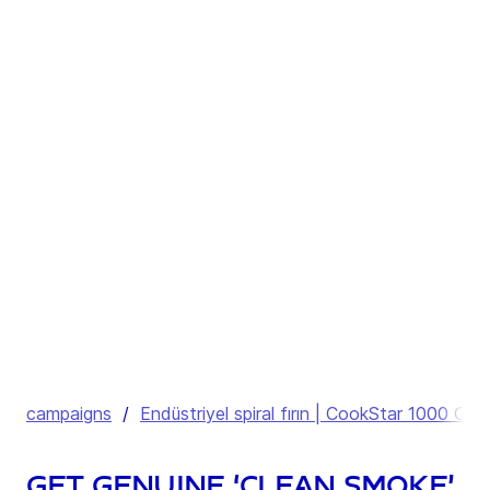
campaigns
/
Endüstriyel spiral fırın | CookStar 1000 Gen 
Get genuine ‘clean smoke’