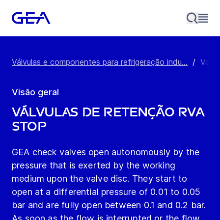
Válvulas e componentes para refrigeração indu...
/
Válv
Visão geral
Válvulas de Retenção RVA
Stop
GEA check valves open autonomously by the
pressure that is exerted by the working
medium upon the valve disc. They start to
open at a differential pressure of 0.01 to 0.05
bar and are fully open between 0.1 and 0.2 bar.
As soon as the flow is interrupted or the flow