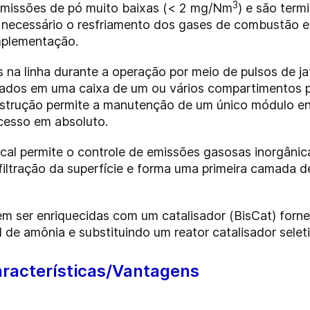
3
 emissões de pó muito baixas (< 2 mg/Nm
) e são term
 necessário o resfriamento dos gases de combustão 
implementação.
s na linha durante a operação por meio de pulsos de j
ocados em uma caixa de um ou vários compartimentos 
onstrução permite a manutenção de um único módulo e
cesso em absoluto.
 cal permite o controle de emissões gasosas inorgâni
a filtração da superfície e forma uma primeira camada 
em ser enriquecidas com um catalisador (BisCat) for
al de amônia e substituindo um reator catalisador sele
aracterísticas/Vantagens