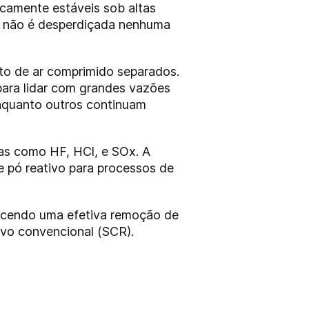
icamente estáveis sob altas
e não é desperdiçada nenhuma
ato de ar comprimido separados.
para lidar com grandes vazões
nquanto outros continuam
cas como HF, HCl, e SOx. A
de pó reativo para processos de
necendo uma efetiva remoção de
tivo convencional (SCR).