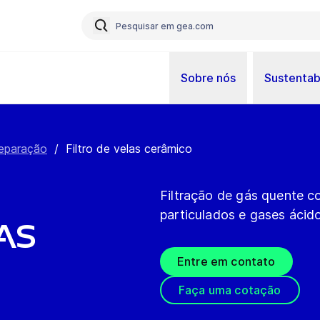
Sobre nós
Sustentab
Separação
/
Filtro de velas cerâmico
Filtração de gás quente c
particulados e gases ácido
as
Entre em contato
Faça uma cotação