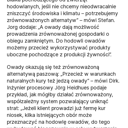
hodowlanych, jeśli nie chcemy nieodwracalnie
zniszczyć środowiska i klimatu – potrzebujemy
zrównoważonych alternatyw” – mówi Stefan.
Jorg dodaje: „A owady dają możliwość
prowadzenia zrównoważonej gospodarki o
obiegu zamkniętym. Do hodowli owadów
możemy przecież wykorzystywać produkty
uboczne pochodzące z produkcji żywności”.
Owady okazują się też zrównoważoną
alternatywą paszową: „Przecież w warunkach
naturalnych kury też jedzą owady” – mówi Dirk.
Inżynier procesowy Jörg Heidhues podaje
przykład, jak mógłby działać zrównoważony,
współzależny system pozwalający uniknąć
strat: „Jeżeli klient prowadzi już fermę kur
niosek, kilka istniejących obór może
przeznaczyć na hodowlę owadów, do tego