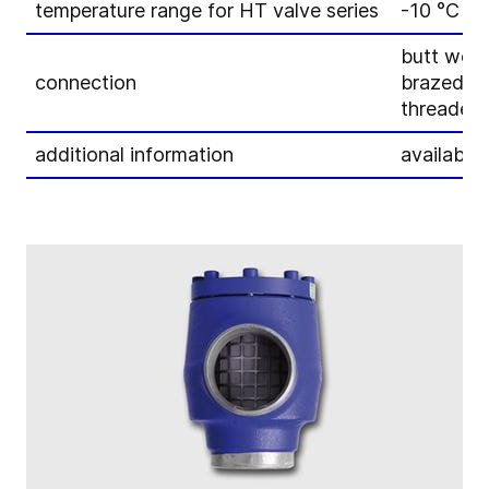
temperature range for HT valve series
-10 °C bi
butt weld
connection
brazed e
threaded
additional information
available