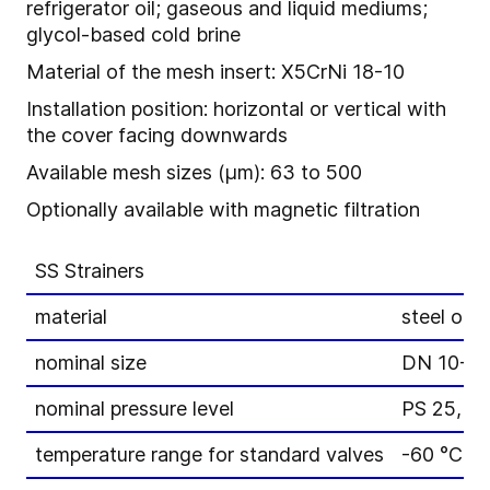
refrigerator oil; gaseous and liquid mediums;
glycol-based cold brine
Material of the mesh insert: X5CrNi 18-10
Installation position: horizontal or vertical with
the cover facing downwards
Available mesh sizes (μm): 63 to 500
Optionally available with magnetic filtration
SS Strainers
material
steel or s
nominal size
DN 10-3
nominal pressure level
PS 25, PS
temperature range for standard valves
-60 °C bi