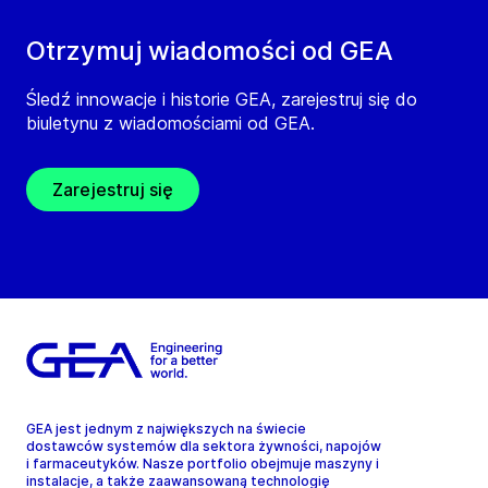
Otrzymuj wiadomości od GEA
Śledź innowacje i historie GEA, zarejestruj się do
biuletynu z wiadomościami od GEA.
Zarejestruj się
GEA jest jednym z największych na świecie
dostawców systemów dla sektora żywności, napojów
i farmaceutyków. Nasze portfolio obejmuje maszyny i
instalacje, a także zaawansowaną technologię