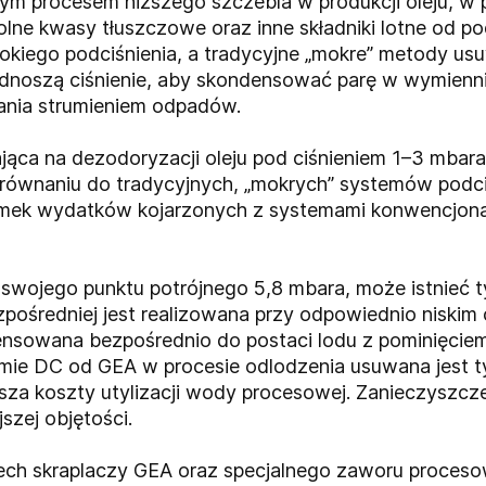
wym procesem niższego szczebla w produkcji oleju, w
 wolne kwasy tłuszczowe oraz inne składniki lotne od 
kiego podciśnienia, a tradycyjne „mokre” metody usu
odnoszą ciśnienie, aby skondensować parę w wymienni
ania strumieniem odpadów.
jąca na dezodoryzacji oleju pod ciśnieniem 1–3 mbar
równaniu do tradycyjnych, „mokrych” systemów podc
mek wydatków kojarzonych z systemami konwencjonal
swojego punktu potrójnego 5,8 mbara, może istnieć t
pośredniej jest realizowana przy odpowiednio niskim ci
nsowana bezpośrednio do postaci lodu z pominięciem f
mie DC od GEA w procesie odlodzenia usuwana jest tyl
za koszty utylizacji wody procesowej. Zanieczyszcze
szej objętości.
ch skraplaczy GEA oraz specjalnego zaworu procesowe