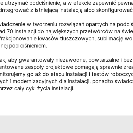
e utrzymać podciśnienie, a w efekcie zapewnić pewną
tegrować z istniejącą instalacją albo skonfigurować j
iadczenie w tworzeniu rozwiązań opartych na podciśn
ad 70 instalacji do największych przetwórców na świ
 frakcjonowanie kwasów tłuszczowych, sublimację wody 
nej pod ciśnieniem.
tak, aby gwarantowały niezawodne, powtarzalne i be
lentowane zespoły projektowe pomagają sprawnie zre
nitorujemy go aż do etapu instalacji i testów robocz
h i modernizacyjnych dla instalacji, ponadto świad
zez cały cykl życia instalacji.