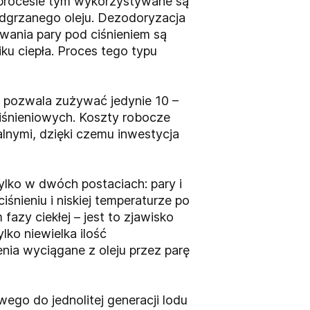
 procesie tym wykorzystywane są
podgrzanego oleju. Dezodoryzacja
wania pary pod ciśnieniem są
ku ciepła. Proces tego typu
a pozwala zużywać jedynie 10 –
iśnieniowych. Koszty robocze
nymi, dzięki czemu inwestycja
ylko w dwóch postaciach: pary i
śnieniu i niskiej temperaturze po
azy ciekłej – jest to zjawisko
ko niewielka ilość
nia wyciągane z oleju przez parę
go do jednolitej generacji lodu