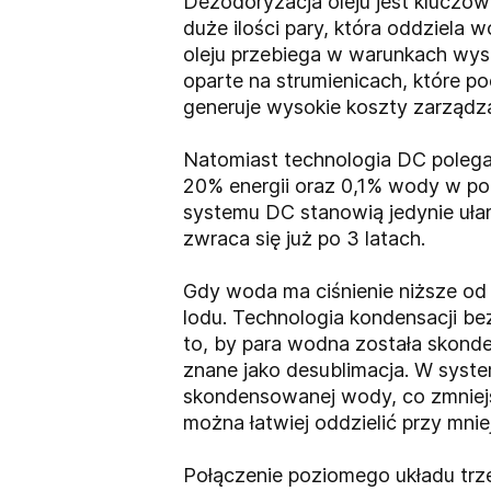
Dezodoryzacja oleju jest kluczo
duże ilości pary, która oddziela
oleju przebiega w warunkach wyso
oparte na strumienicach, które p
generuje wysokie koszty zarządz
Natomiast technologia DC polega
20% energii oraz 0,1% wody w po
systemu DC stanowią jedynie uła
zwraca się już po 3 latach.
Gdy woda ma ciśnienie niższe od 
lodu. Technologia kondensacji bez
to, by para wodna została skonde
znane jako desublimacja. W syste
skondensowanej wody, co zmniejs
można łatwiej oddzielić przy mniej
Połączenie poziomego układu trze