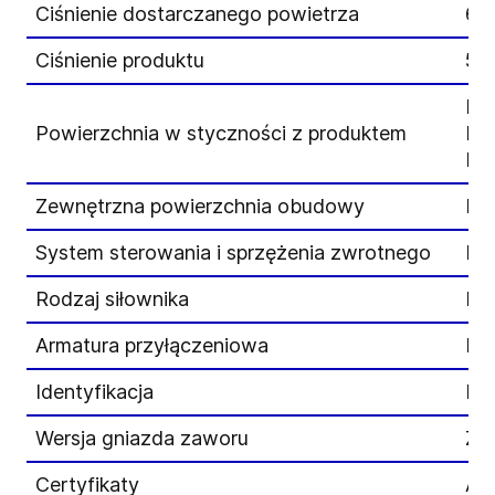
Ciśnienie dostarczanego powietrza
6 b
Ciśnienie produktu
5 b
DN
Powierzchnia w styczności z produktem
Ra
IPS
Zewnętrzna powierzchnia obudowy
Ma
System sterowania i sprzężenia zwrotnego
Poł
Rodzaj siłownika
Pn
Armatura przyłączeniowa
Ko
Identyfikacja
Prz
Wersja gniazda zaworu
Zac
Certyfikaty
A3