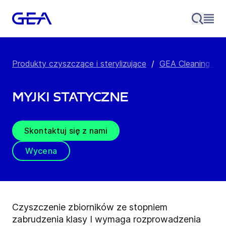
Produkty czyszczące i sterylizujące
/
GEA Cleaning Te
Myjki statyczne
Skontaktuj się z nami
Wycena
Czyszczenie zbiorników ze stopniem
zabrudzenia klasy I wymaga rozprowadzenia