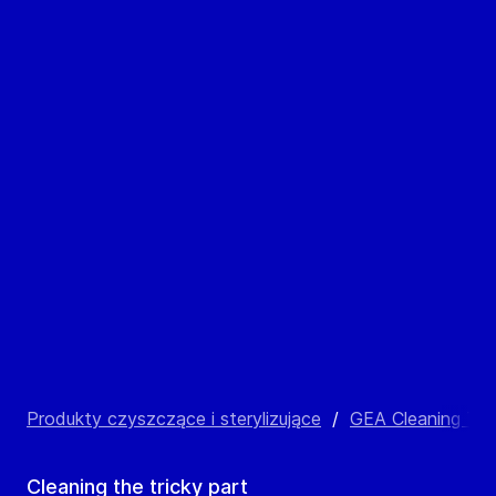
Produkty czyszczące i sterylizujące
/
GEA Cleaning Te
Cleaning the tricky part