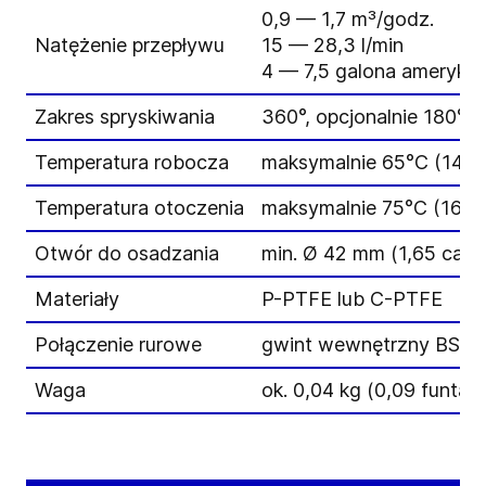
0,9 — 1,7 m³/godz.
Natężenie przepływu
15 — 28,3 l/min
4 — 7,5 galona amerykań
Zakres spryskiwania
360°, opcjonalnie 180°
Temperatura robocza
maksymalnie 65°C (149°
Temperatura otoczenia
maksymalnie 75°C (167°F
Otwór do osadzania
min. Ø 42 mm (1,65 cala)
Materiały
P-PTFE lub C-PTFE
Połączenie rurowe
gwint wewnętrzny BSP
Waga
ok. 0,04 kg (0,09 funta)