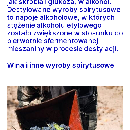
jak skrobia i glukoza, w alkohol.
Destylowane wyroby spirytusowe
to napoje alkoholowe, w których
stężenie alkoholu etylowego
zostało zwiększone w stosunku do
pierwotnie sfermentowanej
mieszaniny w procesie destylacji.
Wina i inne wyroby spirytusowe