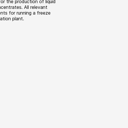
for the production of liquid
centrates. All relevant
ts for running a freeze
ation plant.