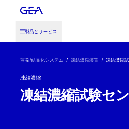
製品とサービス
蒸発/結晶化システム
/
凍結濃縮装置
/
凍結濃縮試
凍結濃縮
凍結濃縮試験セ