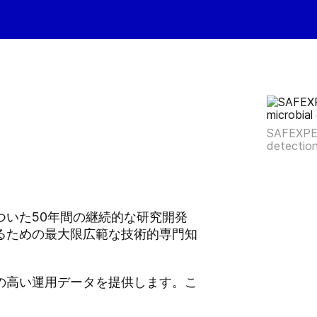
SAFEXPER
detectio
ついた50年間の継続的な研究開発
るための最大限広範な技術的専門知
の高い運用データを提供します。こ