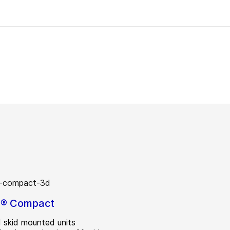
n® Compact
 skid mounted units