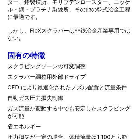
ター、鉛製錬所、モリブデンロースター、ニッケ
ル・銅・プラチナ製錬所、その他の乾式冶金工程
に最適です。
しかし、FleXスクラバーは非鉄冶金産業専用では
ない。
固有の特徴
スクラビングゾーンの可変調整
スクラバー調整用外部ドライブ
CFD により最適化されたノズル配置と流量条件
自動ガス圧力損失制御
ガス流量が変動する中でも安定したスクラビング
が可能
省エネルギー
圧力損失が一定の場合、体積流量は1:100と広範