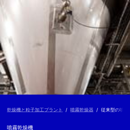
乾燥機と粒子加工プラント
/
噴霧乾燥器
/
従来型の噴霧
噴霧乾燥機