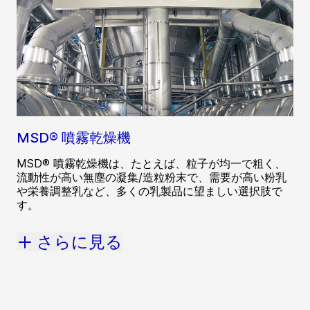
MSD® 噴霧乾燥機
MSD® 噴霧乾燥機は、たとえば、粒子が均一で粗く、
流動性が高い無塵の凝集/造粒粉末で、需要が高い粉乳
や栄養調整乳など、多くの乳製品に望ましい選択肢で
す。
さらに見る